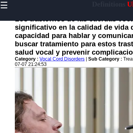
☰
Definitions
Ul
×
Useful
links
Los trastornos de las cuerdas voc
Home
significativo en la calidad de vid
capacidad para hablar y comunicar
buscar tratamiento para estos trast
garganta
salud vocal y prevenir complicacio
Category :
Vocal Cord Disorders
|
Sub Category :
Trea
Socials
07-07 21:24:53
Facebook
Instagram
Twitter
Telegram
Help &