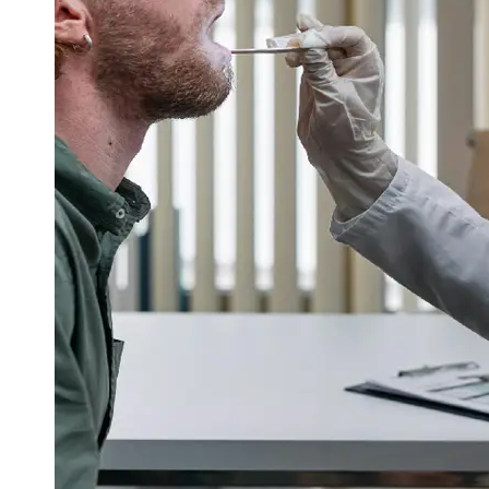
Support
Contact
About
Us
Write
for Us